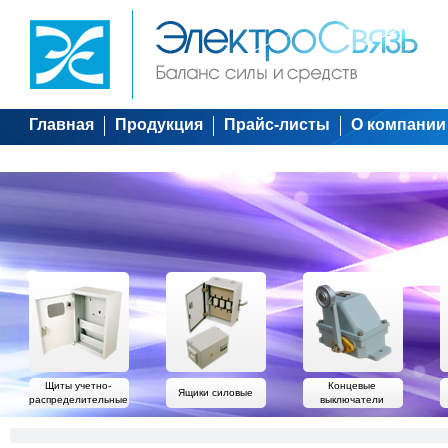
Главная
Продукция
Прайс-листы
О компании
Щиты учетно-
Концевые
Ящики силовые
распределительные
выключатели