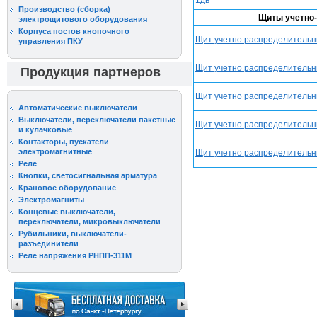
1дв
Производство (сборка)
Щиты учетно-
электрощитового оборудования
Корпуса постов кнопочного
Щит учетно распределительны
управления ПКУ
Щит учетно распределительны
Продукция партнеров
Щит учетно распределительны
Автоматические выключатели
Выключатели, переключатели пакетные
Щит учетно распределительны
и кулачковые
Контакторы, пускатели
электромагнитные
Щит учетно распределительны
Реле
Кнопки, светосигнальная арматура
Крановое оборудование
Электромагниты
Концевые выключатели,
переключатели, микровыключатели
Рубильники, выключатели-
разъединители
Реле напряжения РНПП-311М