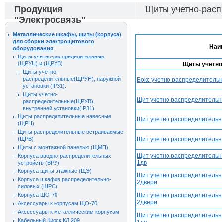
Продукция
Щиты учетно-рас
"Электросвязь"
Металлические шкафы, щиты (корпуса)
для сборки электрощитового
Наи
оборудования
Щиты учетно-распределительные
(ЩРУН) и (ЩРУВ)
Щиты учетно
Щиты учетно-
распределительные(ЩРУН), наружной
Бокс учетно распределительн
установки (IP31).
Щиты учетно-
Щит учетно распределительны
распределительные(ЩРУВ),
внутренней установки(IP31).
Щиты распределительные навесные
Щит учетно распределительны
(ЩРН)
Щиты распределительные встраиваемые
(ЩРВ)
Щит учетно распределительны
Щиты с монтажной панелью (ЩМП)
Щит учетно распределительны
Корпуса вводно-распределительных
1дв
устройств (ВРУ)
Корпуса щиты этажные (ЩЭ)
Щит учетно распределительны
Корпуса шкафов распределительно-
2двери
силовых (ЩРС)
Корпуса ЩО-70
Щит учетно распределительны
2двери
Аксессуары к корпусам ЩО-70
Аксессуары к металлическим корпусам
Щит учетно распределительны
Кабельный Киоск КЛ 209