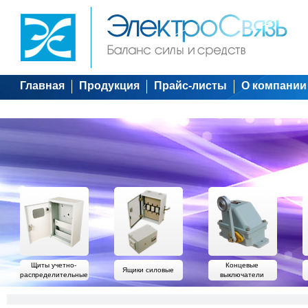
Главная
Продукция
Прайс-листы
О компании
Щиты учетно-
Концевые
Ящики силовые
распределительные
выключатели