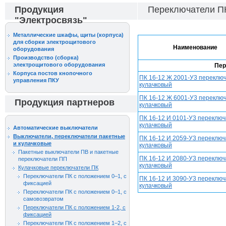
Продукция
Переключатели ПК
"Электросвязь"
Металлические шкафы, щиты (корпуса)
для сборки электрощитового
Наименование
оборудования
Производство (сборка)
электрощитового оборудования
Пер
Корпуса постов кнопочного
ПК 16-12 Ж 2001-У3 переклю
управления ПКУ
кулачковый
ПК 16-12 Ж 6001-У3 переклю
Продукция партнеров
кулачковый
ПК 16-12 И 0101-У3 переклю
кулачковый
Автоматические выключатели
Выключатели, переключатели пакетные
ПК 16-12 И 2059-У3 переклю
и кулачковые
кулачковый
Пакетные выключатели ПВ и пакетные
ПК 16-12 И 2080-У3 переклю
переключатели ПП
кулачковый
Кулачковые переключатели ПК
Переключатели ПК с положением 0–1, с
ПК 16-12 И 3090-У3 переклю
фиксацией
кулачковый
Переключатели ПК с положением 0–1, с
самовозвратом
Переключатели ПК с положением 1-2, с
фиксацией
Переключатели ПК с положением 1–2, с