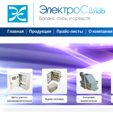
Главная
Продукция
Прайс-листы
О компании
Щиты учетно-
Концевые
Ящики силовые
распределительные
выключатели