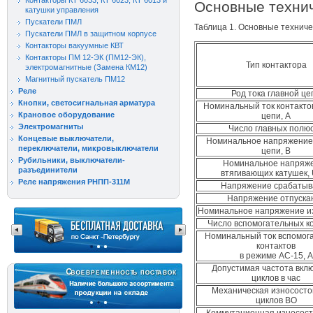
Контакторы КТ 6033, КТ 6023, КТ 6013 и
Основные технич
катушки управления
Пускатели ПМЛ
Таблица 1. Основные техниче
Пускатели ПМЛ в защитном корпусе
Контакторы вакуумные КВТ
Контакторы ПМ 12-ЭК (ПМ12-ЭК),
Тип контактора
электромагнитные (Замена КМ12)
Магнитный пускатель ПМ12
Реле
Род тока главной це
Кнопки, светосигнальная арматура
Номинальный ток контакто
Крановое оборудование
цепи, А
Электромагниты
Число главных полю
Концевые выключатели,
Номинальное напряжение
переключатели, микровыключатели
цепи, В
Рубильники, выключатели-
Номинальное напряж
разъединители
втягивающих катушек, 
Реле напряжения РНПП-311М
Напряжение срабатыв
Напряжение отпуска
Номинальное напряжение из
Число вспомогательных к
Номинальный ток вспомог
контактов
в режиме АС-15, А
Допустимая частота вкл
циклов в час
Механическая износосто
циклов ВО