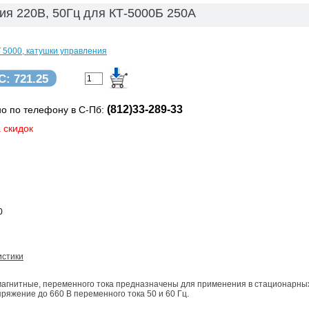
ия 220В, 50Гц для КТ-5000Б 250А
 5000, катушки управления
ДС:
721.25
(812)33-289-33
о по телефону в С-Пб:
 скидок
0
истики
магнитные, переменного тока предназначены для применения в стационарных
пряжение до 660 В переменного тока 50 и 60 Гц.