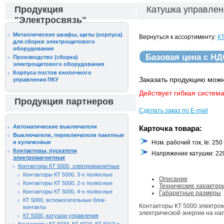
Продукция
Катушка управлен
"Электросвязь"
Металлические шкафы, щиты (корпуса)
Вернуться к ассортименту:
КТ
для сборки электрощитового
оборудования
Базовая цена с Н
Производство (сборка)
электрощитового оборудования
Корпуса постов кнопочного
Заказать продукцию можн
управления ПКУ
Действует гибкая система
Продукция партнеров
Сделать заказ по E-mail
Автоматические выключатели
Карточка товара:
Выключатели, переключатели пакетные
и кулачковые
Ном. рабочий ток, Ie: 250
Контакторы, пускатели
Напряжение катушки: 22
электромагнитные
Контакторы КТ 5000, электромагнитные
Контакторы КТ 5000, 3-х полюсные
Описание
Контакторы КТ 5000, 2-х полюсные
Технические характер
Контакторы КТ 5000, 4-х полюсные
Габаритные размеры
КТ 5000, вспомогательные блок-
Контакторы КТ 5000 электро
контакты
электрической энергии на на
КТ 5000, катушки управления