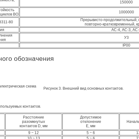
ойкость,
150000
ойкость
1000000
 циклов ВО
Прерывисто-продолжительный, 
8311-80
повторно-кратковременный, 
ния
АС-4, АС-3, АС
олнения
У3
ния
IP00
ного обозначения
электрическая схема
Рисунок 3. Внешний вид основных контактов.
спользуемых контактов.
Расстояние
Допустимое
разомкнутых
отклонение
Началь
контактов D, мм
E, мм
9 ~ 12
5 ~ 6
1
10 ~ 13
5 ~ 6
2