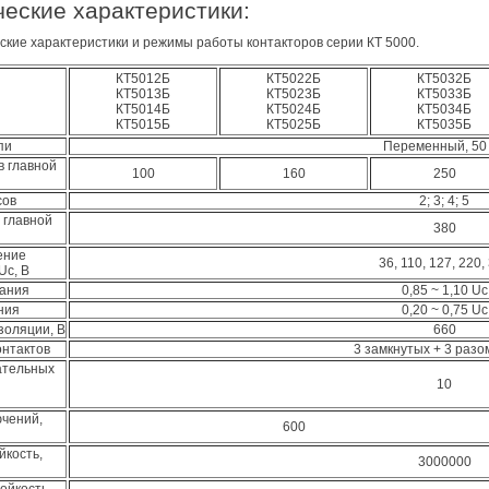
еские характеристики:
ские характеристики и режимы работы контакторов серии КТ 5000.
КТ5012Б
КТ5022Б
КТ5032Б
КТ5013Б
КТ5023Б
КТ5033Б
КТ5014Б
КТ5024Б
КТ5034Б
КТ5015Б
КТ5025Б
КТ5035Б
пи
Переменный, 50
в главной
100
160
250
сов
2; 3; 4; 5
 главной
380
ение
36, 110, 127, 220,
Uc, В
ания
0,85 ~ 1,10 Uc
ния
0,20 ~ 0,75 Uc
оляции, В
660
онтактов
3 замкнутых + 3 разо
ательных
10
ючений,
600
йкость,
3000000