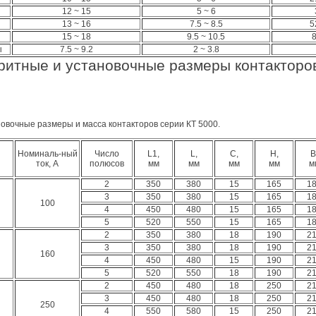
12 ~ 15
5 ~ 6
13 ~ 16
7.5 ~ 8.5
5
15 ~ 18
9.5 ~ 10.5
8
ы
7.5 ~ 9.2
2 ~ 3.8
ритные и установочные размеры контакторо
новочные размеры и масса контакторов серии КТ 5000.
Номиналь-ный
Число
L1,
L,
C,
H,
B
ток, А
полюсов
мм
мм
мм
мм
м
2
350
380
15
165
1
3
350
380
15
165
1
100
4
450
480
15
165
1
5
520
550
15
165
1
2
350
380
18
190
2
3
350
380
18
190
2
160
4
450
480
15
190
2
5
520
550
18
190
2
2
450
480
18
250
2
3
450
480
18
250
2
250
4
550
580
15
250
2