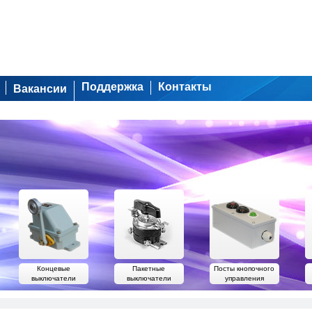
Поддержка
Контакты
Вакансии
Концевые
Пакетные
Посты кнопочного
выключатели
выключатели
управления