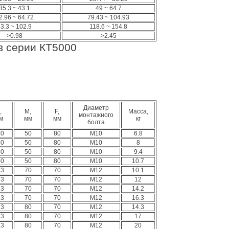
35.3 ~ 43.1
49 ~ 64.7
2.96 ~ 64.72
79.43 ~ 104.93
3.3 ~ 102.9
118.6 ~ 154.8
>0.98
>2.45
в серии КТ5000
Диаметр
,
M,
F,
Масса,
монтажного
м
мм
мм
кг
болта
80
50
80
M10
6.8
80
50
80
M10
8
80
50
80
M10
9.4
80
50
80
M10
10.7
13
70
70
M12
10.1
13
70
70
M12
12
13
70
70
M12
14.2
13
70
70
M12
16.3
13
80
70
M12
14.3
13
80
70
M12
17
13
80
70
M12
20