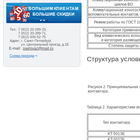
Коммутационная износост
циклов ВО
Коммутационная износост
вспомогательных контактов,
Режим работы по ГОСТ 1
Тел.: 7 (812) 33-289-33,
Категории примене
7 (812) 33-289-71,
Вид климатического исп
7 (812) 930-52-75
и категория размеще
Адрес: г. Санкт-Петербург,
ул. Центральный проезд, д.1Б
Степень защиты
E-mail:
oaelsvaz@mail.ru
Схема проезда
Структура услов
Рисунок 2. Принципиальная 
контактора.
Таблица 2. Характеристики и
Тип контактора
KT-5013Б
KT-5023Б