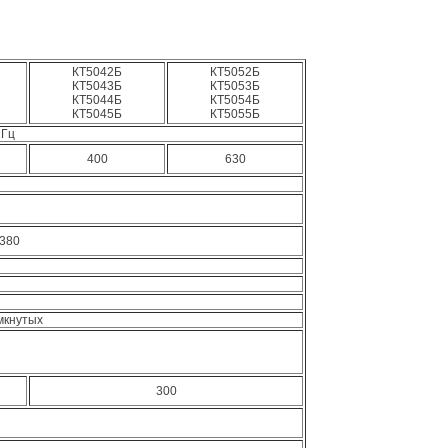
КТ5042Б
КТ5052Б
КТ5043Б
КТ5053Б
КТ5044Б
КТ5054Б
КТ5045Б
КТ5055Б
 Гц
400
630
 380
мкнутых
300