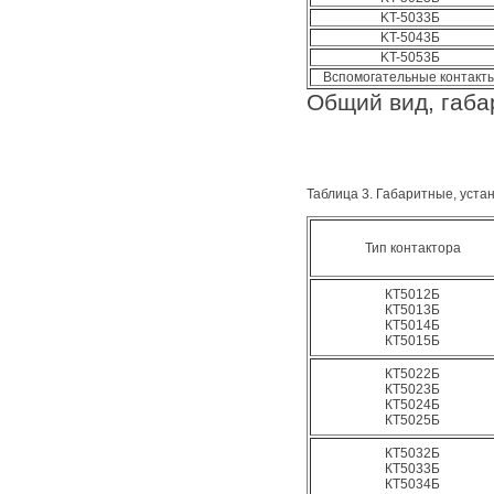
KT-5033Б
KT-5043Б
KT-5053Б
Вспомогательные контакт
Общий вид, габа
Таблица 3. Габаритные, уста
Тип контактора
КТ5012Б
КТ5013Б
КТ5014Б
КТ5015Б
КТ5022Б
КТ5023Б
КТ5024Б
КТ5025Б
КТ5032Б
КТ5033Б
КТ5034Б