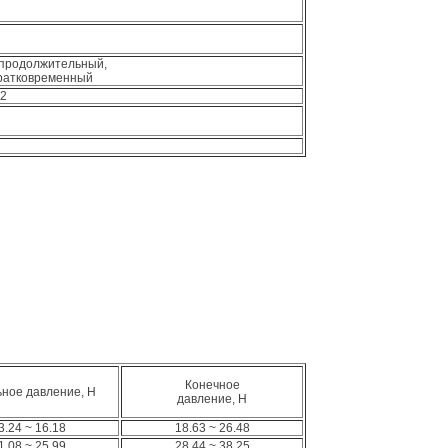
продолжительный,
кратковременный
-2
Конечное
ное давление, Н
давление, Н
3.24 ~ 16.18
18.63 ~ 26.48
1.08 ~ 25.99
28.44 ~ 38.25