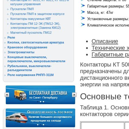
Контакторы КТ 6033, КТ 6023, КТ 6013 и
катушки управления
Габаритные размеры: 
Пускатели ПМЛ
Масса, кг: 47кг
Пускатели ПМЛ в защитном корпусе
Установочные размеры
Контакторы вакуумные КВТ
Контакторы ПМ 12-ЭК (ПМ12-ЭК),
Климатическое исполне
электромагнитные (Замена КМ12)
Магнитный пускатель ПМ12
Реле
Описание
Кнопки, светосигнальная арматура
Технические 
Крановое оборудование
Электромагниты
Габаритные 
Концевые выключатели,
переключатели, микровыключатели
Контакторы КТ 50
Рубильники, выключатели-
предназначены дл
разъединители
Реле напряжения РНПП-311М
дистанционного в
энергии на напряж
Основные т
Таблица 1. Основ
контакторов серии