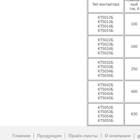
Номинал
Тип контактора
ный
ток, А
КТ5012Б
КТ5013Б
100
КТ5014Б
КТ5015Б
КТ5022Б
КТ5023Б
160
КТ5024Б
КТ5025Б
КТ5032Б
КТ5033Б
250
КТ5034Б
КТ5035Б
КТ5042Б
КТ5043Б
400
КТ5044Б
КТ5045Б
КТ5052Б
КТ5053Б
630
КТ5054Б
КТ5055Б
Главная
Продукция
Прайс-листы
О компании