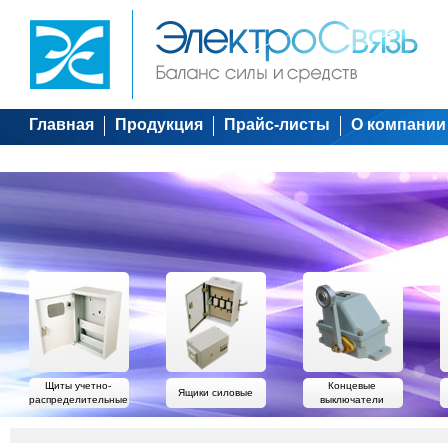
Главная
Продукция
Прайс-листы
О компании
Щиты учетно-
Концевые
Ящики силовые
распределительные
выключатели