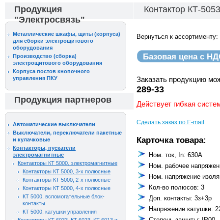
Продукция
Контактор КТ-5053
"Электросвязь"
Металлические шкафы, щиты (корпуса)
Вернуться к ассортименту:
для сборки электрощитового
оборудования
Базовая цена с Н
Производство (сборка)
электрощитового оборудования
Корпуса постов кнопочного
управления ПКУ
Заказать продукцию мо
289-33
Продукция партнеров
Действует гибкая систе
Сделать заказ по E-mail
Автоматические выключатели
Выключатели, переключатели пакетные
Карточка товара:
и кулачковые
Контакторы, пускатели
Ном. ток, In: 630А
электромагнитные
Контакторы КТ 5000, электромагнитные
Ном. рабочее напряжен
Контакторы КТ 5000, 3-х полюсные
Ном. напряжение изоляц
Контакторы КТ 5000, 2-х полюсные
Кол-во полюсов: 3
Контакторы КТ 5000, 4-х полюсные
КТ 5000, вспомогательные блок-
Доп. контакты: 3з+3р
контакты
Напряжение катушки: 2
КТ 5000, катушки управления
Степень защиты: IP00