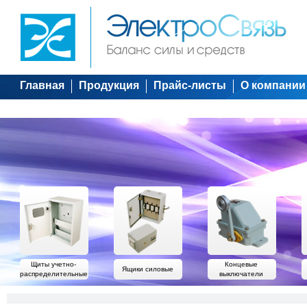
Главная
Продукция
Прайс-листы
О компании
Щиты учетно-
Концевые
Ящики силовые
распределительные
выключатели