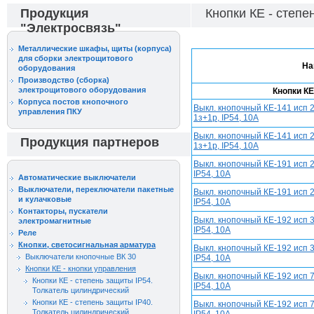
Продукция
Кнопки КЕ - степе
"Электросвязь"
Металлические шкафы, щиты (корпуса)
для сборки электрощитового
На
оборудования
Производство (сборка)
электрощитового оборудования
Кнопки КЕ
Корпуса постов кнопочного
Выкл. кнопочный КЕ-141 исп 2
управления ПКУ
1з+1р, IP54, 10А
Выкл. кнопочный КЕ-141 исп 2
Продукция партнеров
1з+1р, IP54, 10А
Выкл. кнопочный КЕ-191 исп 2
IP54, 10А
Автоматические выключатели
Выключатели, переключатели пакетные
Выкл. кнопочный КЕ-191 исп 2
и кулачковые
IP54, 10А
Контакторы, пускатели
Выкл. кнопочный КЕ-192 исп 3
электромагнитные
IP54, 10А
Реле
Кнопки, светосигнальная арматура
Выкл. кнопочный КЕ-192 исп 3
Выключатели кнопочные ВК 30
IP54, 10А
Кнопки КЕ - кнопки управления
Выкл. кнопочный КЕ-192 исп 7
Кнопки КЕ - степень защиты IP54.
IP54, 10А
Толкатель цилиндрический
Кнопки КЕ - степень защиты IP40.
Выкл. кнопочный КЕ-192 исп 7
Толкатель цилиндрический